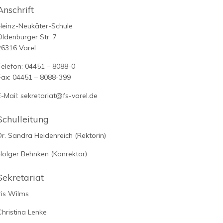
Anschrift
Heinz-Neukäter-Schule
Oldenburger Str. 7
26316 Varel
Telefon: 04451 – 8088-0
Fax: 04451 – 8088-399
E-Mail: sekretariat@
fs-varel.de
Schulleitung
Dr. Sandra Heidenreich (Rektorin)
Holger Behnken (Konrektor)
Sekretariat
Iris Wilms
Christina Lenke