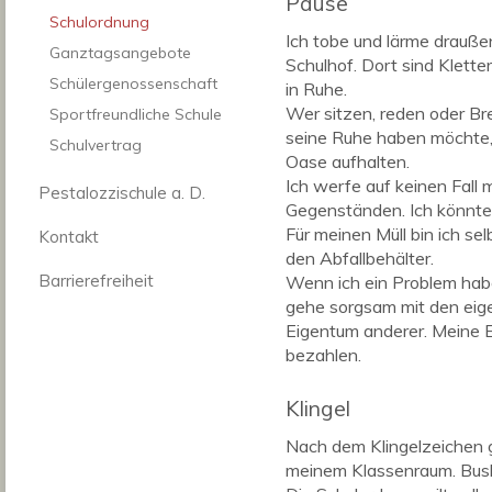
Pause
Schulordnung
Ich tobe und lärme drauß
Ganztagsangebote
Schulhof. Dort sind Klette
Schülergenossenschaft
in Ruhe.
Wer sitzen, reden oder Bret
Sportfreundliche Schule
seine Ruhe haben möchte, 
Schulvertrag
Oase aufhalten.
Ich werfe auf keinen Fall
Pestalozzischule a. D.
Gegenständen. Ich könnte 
Für meinen Müll bin ich sel
Kontakt
den Abfallbehälter.
Barrierefreiheit
Wenn ich ein Problem habe
gehe sorgsam mit den eig
Eigentum anderer. Meine 
bezahlen.
Klingel
Nach dem Klingelzeichen g
meinem Klassenraum. Bush